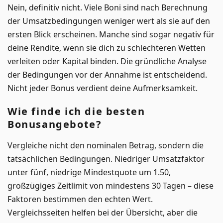
Nein, definitiv nicht. Viele Boni sind nach Berechnung
der Umsatzbedingungen weniger wert als sie auf den
ersten Blick erscheinen. Manche sind sogar negativ für
deine Rendite, wenn sie dich zu schlechteren Wetten
verleiten oder Kapital binden. Die gründliche Analyse
der Bedingungen vor der Annahme ist entscheidend.
Nicht jeder Bonus verdient deine Aufmerksamkeit.
Wie finde ich die besten
Bonusangebote?
Vergleiche nicht den nominalen Betrag, sondern die
tatsächlichen Bedingungen. Niedriger Umsatzfaktor
unter fünf, niedrige Mindestquote um 1.50,
großzügiges Zeitlimit von mindestens 30 Tagen – diese
Faktoren bestimmen den echten Wert.
Vergleichsseiten helfen bei der Übersicht, aber die