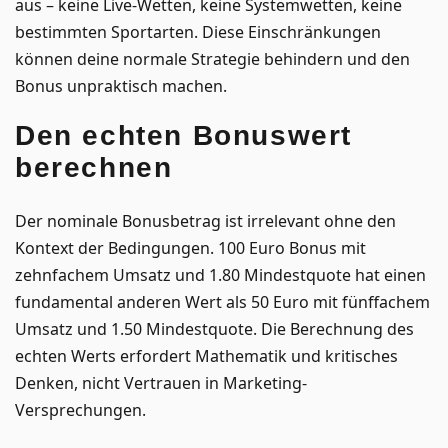
aus – keine Live-Wetten, keine Systemwetten, keine
bestimmten Sportarten. Diese Einschränkungen
können deine normale Strategie behindern und den
Bonus unpraktisch machen.
Den echten Bonuswert
berechnen
Der nominale Bonusbetrag ist irrelevant ohne den
Kontext der Bedingungen. 100 Euro Bonus mit
zehnfachem Umsatz und 1.80 Mindestquote hat einen
fundamental anderen Wert als 50 Euro mit fünffachem
Umsatz und 1.50 Mindestquote. Die Berechnung des
echten Werts erfordert Mathematik und kritisches
Denken, nicht Vertrauen in Marketing-
Versprechungen.