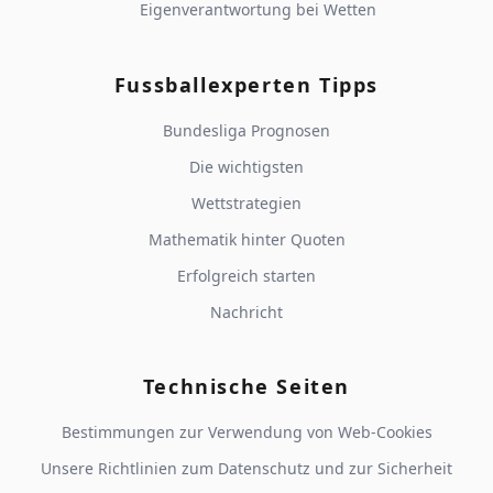
Eigenverantwortung bei Wetten
Fussballexperten Tipps
Bundesliga Prognosen
Die wichtigsten
Wettstrategien
Mathematik hinter Quoten
Erfolgreich starten
Nachricht
Technische Seiten
Bestimmungen zur Verwendung von Web-Cookies
Unsere Richtlinien zum Datenschutz und zur Sicherheit