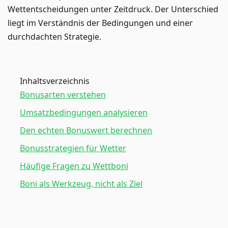
Wettentscheidungen unter Zeitdruck. Der Unterschied
liegt im Verständnis der Bedingungen und einer
durchdachten Strategie.
Inhaltsverzeichnis
Bonusarten verstehen
Umsatzbedingungen analysieren
Den echten Bonuswert berechnen
Bonusstrategien für Wetter
Häufige Fragen zu Wettboni
Boni als Werkzeug, nicht als Ziel