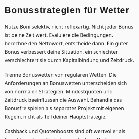
Bonusstrategien für Wetter
Nutze Boni selektiv, nicht reflexartig. Nicht jeder Bonus
ist deine Zeit wert. Evaluiere die Bedingungen,
berechne den Nettowert, entscheide dann. Ein guter
Bonus verbessert deine Situation, ein schlechter
verschlechtert sie durch Kapitalbindung und Zeitdruck.
Trenne Bonuswetten von regulären Wetten. Die
Anforderungen an Bonuswetten unterscheiden sich
von normalen Strategien. Mindestquoten und
Zeitdruck beeinflussen die Auswahl. Behandle das
Bonusfreispielen als separates Projekt mit eigenen
Regeln, nicht als Teil deiner Hauptstrategie.
Cashback und Quotenboosts sind oft wertvoller als