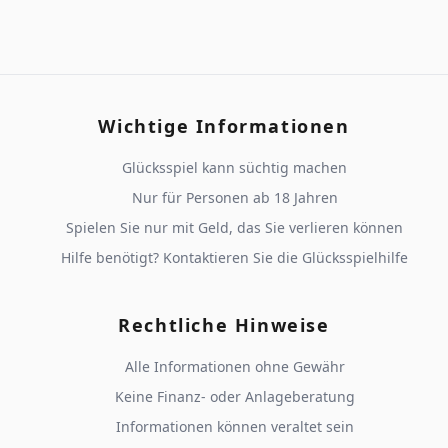
Wichtige Informationen
Glücksspiel kann süchtig machen
Nur für Personen ab 18 Jahren
Spielen Sie nur mit Geld, das Sie verlieren können
Hilfe benötigt? Kontaktieren Sie die Glücksspielhilfe
Rechtliche Hinweise
Alle Informationen ohne Gewähr
Keine Finanz- oder Anlageberatung
Informationen können veraltet sein