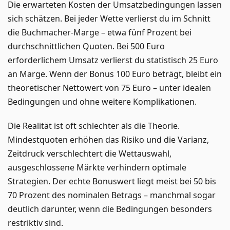
Die erwarteten Kosten der Umsatzbedingungen lassen
sich schätzen. Bei jeder Wette verlierst du im Schnitt
die Buchmacher-Marge – etwa fünf Prozent bei
durchschnittlichen Quoten. Bei 500 Euro
erforderlichem Umsatz verlierst du statistisch 25 Euro
an Marge. Wenn der Bonus 100 Euro beträgt, bleibt ein
theoretischer Nettowert von 75 Euro – unter idealen
Bedingungen und ohne weitere Komplikationen.
Die Realität ist oft schlechter als die Theorie.
Mindestquoten erhöhen das Risiko und die Varianz,
Zeitdruck verschlechtert die Wettauswahl,
ausgeschlossene Märkte verhindern optimale
Strategien. Der echte Bonuswert liegt meist bei 50 bis
70 Prozent des nominalen Betrags – manchmal sogar
deutlich darunter, wenn die Bedingungen besonders
restriktiv sind.