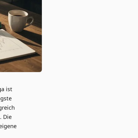
a ist
igste
greich
. Die
 eigene