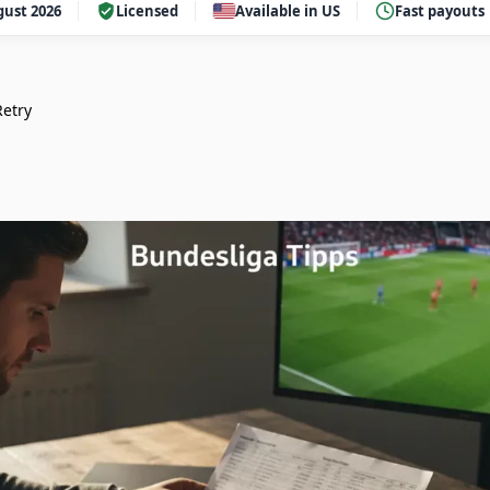
ust 2026
Licensed
Available in US
Fast payouts
Retry