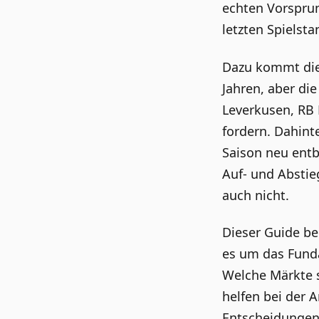
echten Vorspru
letzten Spielsta
Dazu kommt die 
Jahren, aber di
Leverkusen, RB 
fordern. Dahint
Saison neu ent
Auf- und Abstie
auch nicht.
Dieser Guide be
es um das Funda
Welche Märkte s
helfen bei der 
Entscheidungen