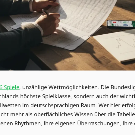
6 Spiele
, unzählige Wettmöglichkeiten. Die Bundeslig
chlands höchste Spielklasse, sondern auch der wicht
llwetten im deutschsprachigen Raum. Wer hier erfol
ucht mehr als oberflächliches Wissen über die Tabelle
igenen Rhythmen, ihre eigenen Überraschungen, ihre