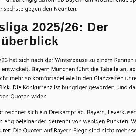
lensechste gegen den Neunten.
liga 2025/26: Der
überblick
/26 hat sich nach der Winterpause zu einem Rennen 
 entwickelt. Bayern München führt die Tabelle an, ab
icht mehr so komfortabel wie in den Glanzzeiten unt
lick. Die Konkurrenz ist hungriger geworden, und da
 den Quoten wider.
 zeichnet sich ein Dreikampf ab. Bayern, Leverkuse
n eng beieinander, getrennt von wenigen Punkten. 
utet: Die Quoten auf Bayern-Siege sind nicht mehr s