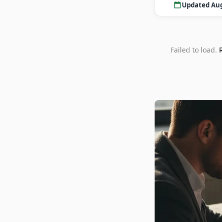
Updated Aug
Failed to load.