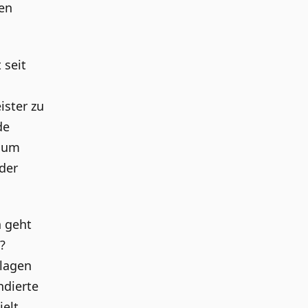
en
 seit
ister zu
de
, um
der
n geht
?
dlagen
ndierte
elt