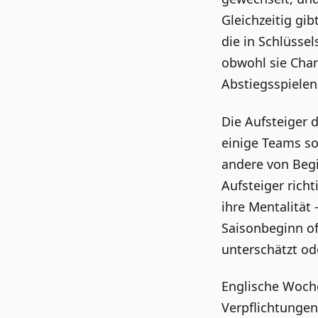
Gleichzeitig g
die in Schlüssel
obwohl sie Cha
Abstiegsspielen
Die Aufsteiger 
einige Teams so
andere von Begi
Aufsteiger richt
ihre Mentalität 
Saisonbeginn of
unterschätzt od
Englische Woch
Verpflichtungen