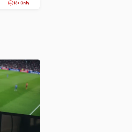
18+ Only
18+