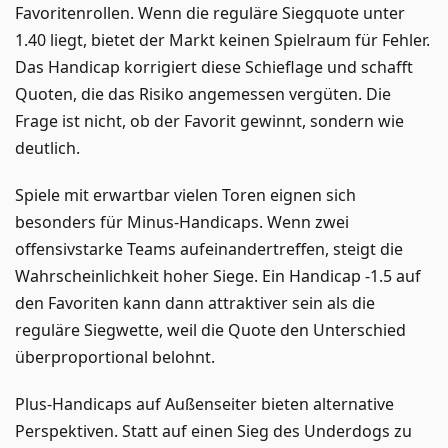
Favoritenrollen. Wenn die reguläre Siegquote unter
1.40 liegt, bietet der Markt keinen Spielraum für Fehler.
Das Handicap korrigiert diese Schieflage und schafft
Quoten, die das Risiko angemessen vergüten. Die
Frage ist nicht, ob der Favorit gewinnt, sondern wie
deutlich.
Spiele mit erwartbar vielen Toren eignen sich
besonders für Minus-Handicaps. Wenn zwei
offensivstarke Teams aufeinandertreffen, steigt die
Wahrscheinlichkeit hoher Siege. Ein Handicap -1.5 auf
den Favoriten kann dann attraktiver sein als die
reguläre Siegwette, weil die Quote den Unterschied
überproportional belohnt.
Plus-Handicaps auf Außenseiter bieten alternative
Perspektiven. Statt auf einen Sieg des Underdogs zu