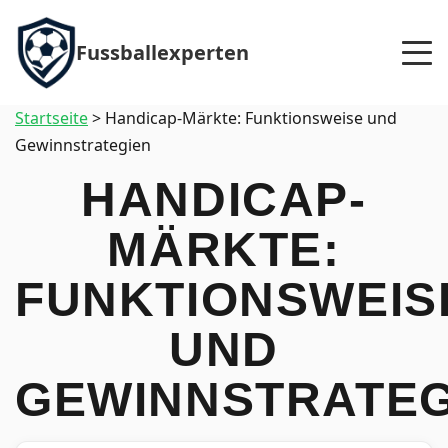
Fussballexperten
Startseite
>
Handicap-Märkte: Funktionsweise und
Gewinnstrategien
HANDICAP-
MÄRKTE:
FUNKTIONSWEIS
UND
GEWINNSTRATEG