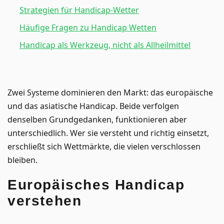
Strategien für Handicap-Wetter
Häufige Fragen zu Handicap Wetten
Handicap als Werkzeug, nicht als Allheilmittel
Zwei Systeme dominieren den Markt: das europäische
und das asiatische Handicap. Beide verfolgen
denselben Grundgedanken, funktionieren aber
unterschiedlich. Wer sie versteht und richtig einsetzt,
erschließt sich Wettmärkte, die vielen verschlossen
bleiben.
Europäisches Handicap
verstehen