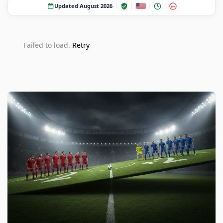
Updated August 2026
18+
Failed to load.
Retry