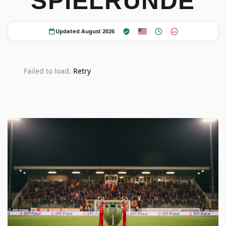
SPIELRUNDE
Updated August 2026
18+
Failed to load.
Retry