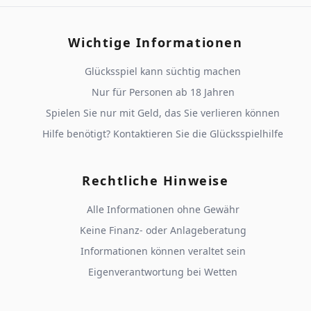
Wichtige Informationen
Glücksspiel kann süchtig machen
Nur für Personen ab 18 Jahren
Spielen Sie nur mit Geld, das Sie verlieren können
Hilfe benötigt? Kontaktieren Sie die Glücksspielhilfe
Rechtliche Hinweise
Alle Informationen ohne Gewähr
Keine Finanz- oder Anlageberatung
Informationen können veraltet sein
Eigenverantwortung bei Wetten