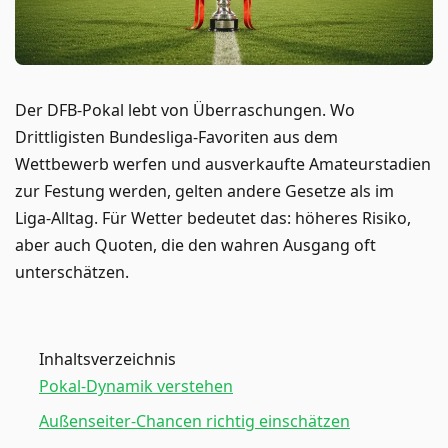
Der DFB-Pokal lebt von Überraschungen. Wo
Drittligisten Bundesliga-Favoriten aus dem
Wettbewerb werfen und ausverkaufte Amateurstadien
zur Festung werden, gelten andere Gesetze als im
Liga-Alltag. Für Wetter bedeutet das: höheres Risiko,
aber auch Quoten, die den wahren Ausgang oft
unterschätzen.
Inhaltsverzeichnis
Pokal-Dynamik verstehen
Außenseiter-Chancen richtig einschätzen