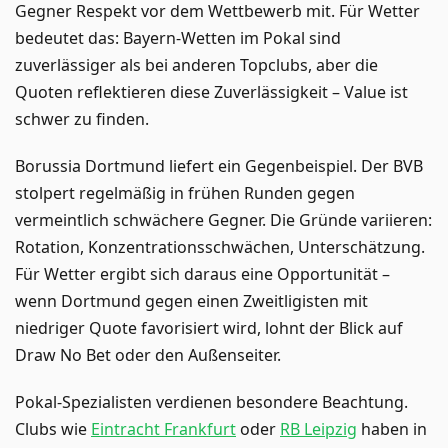
Gegner Respekt vor dem Wettbewerb mit. Für Wetter
bedeutet das: Bayern-Wetten im Pokal sind
zuverlässiger als bei anderen Topclubs, aber die
Quoten reflektieren diese Zuverlässigkeit – Value ist
schwer zu finden.
Borussia Dortmund liefert ein Gegenbeispiel. Der BVB
stolpert regelmäßig in frühen Runden gegen
vermeintlich schwächere Gegner. Die Gründe variieren:
Rotation, Konzentrationsschwächen, Unterschätzung.
Für Wetter ergibt sich daraus eine Opportunität –
wenn Dortmund gegen einen Zweitligisten mit
niedriger Quote favorisiert wird, lohnt der Blick auf
Draw No Bet oder den Außenseiter.
Pokal-Spezialisten verdienen besondere Beachtung.
Clubs wie
Eintracht Frankfurt
oder
RB Leipzig
haben in