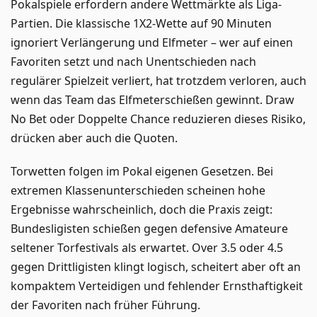
Pokalspiele erfordern andere Wettmärkte als Liga-
Partien. Die klassische 1X2-Wette auf 90 Minuten
ignoriert Verlängerung und Elfmeter – wer auf einen
Favoriten setzt und nach Unentschieden nach
regulärer Spielzeit verliert, hat trotzdem verloren, auch
wenn das Team das Elfmeterschießen gewinnt. Draw
No Bet oder Doppelte Chance reduzieren dieses Risiko,
drücken aber auch die Quoten.
Torwetten folgen im Pokal eigenen Gesetzen. Bei
extremen Klassenunterschieden scheinen hohe
Ergebnisse wahrscheinlich, doch die Praxis zeigt:
Bundesligisten schießen gegen defensive Amateure
seltener Torfestivals als erwartet. Over 3.5 oder 4.5
gegen Drittligisten klingt logisch, scheitert aber oft an
kompaktem Verteidigen und fehlender Ernsthaftigkeit
der Favoriten nach früher Führung.