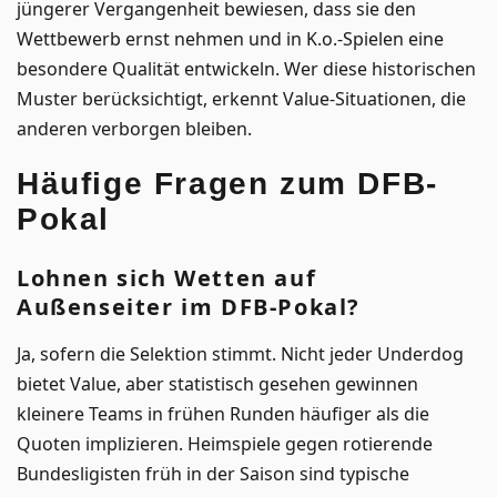
jüngerer Vergangenheit bewiesen, dass sie den
Wettbewerb ernst nehmen und in K.o.-Spielen eine
besondere Qualität entwickeln. Wer diese historischen
Muster berücksichtigt, erkennt Value-Situationen, die
anderen verborgen bleiben.
Häufige Fragen zum DFB-
Pokal
Lohnen sich Wetten auf
Außenseiter im DFB-Pokal?
Ja, sofern die Selektion stimmt. Nicht jeder Underdog
bietet Value, aber statistisch gesehen gewinnen
kleinere Teams in frühen Runden häufiger als die
Quoten implizieren. Heimspiele gegen rotierende
Bundesligisten früh in der Saison sind typische