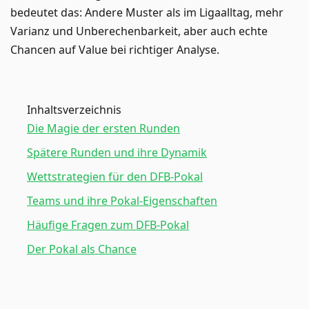
bedeutet das: Andere Muster als im Ligaalltag, mehr
Varianz und Unberechenbarkeit, aber auch echte
Chancen auf Value bei richtiger Analyse.
Inhaltsverzeichnis
Die Magie der ersten Runden
Spätere Runden und ihre Dynamik
Wettstrategien für den DFB-Pokal
Teams und ihre Pokal-Eigenschaften
Häufige Fragen zum DFB-Pokal
Der Pokal als Chance