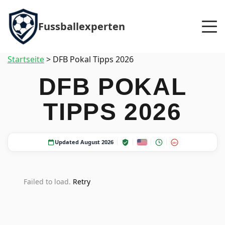
Fussballexperten
Startseite
>
DFB Pokal Tipps 2026
DFB POKAL
TIPPS 2026
Updated August 2026
18+
Failed to load.
Retry