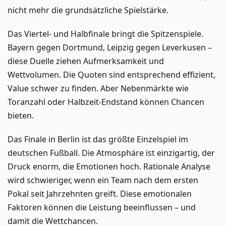
nicht mehr die grundsätzliche Spielstärke.
Das Viertel- und Halbfinale bringt die Spitzenspiele.
Bayern gegen Dortmund, Leipzig gegen Leverkusen –
diese Duelle ziehen Aufmerksamkeit und
Wettvolumen. Die Quoten sind entsprechend effizient,
Value schwer zu finden. Aber Nebenmärkte wie
Toranzahl oder Halbzeit-Endstand können Chancen
bieten.
Das Finale in Berlin ist das größte Einzelspiel im
deutschen Fußball. Die Atmosphäre ist einzigartig, der
Druck enorm, die Emotionen hoch. Rationale Analyse
wird schwieriger, wenn ein Team nach dem ersten
Pokal seit Jahrzehnten greift. Diese emotionalen
Faktoren können die Leistung beeinflussen – und
damit die Wettchancen.