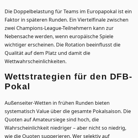
Die Doppelbelastung für Teams im Europapokal ist ein
Faktor in späteren Runden. Ein Viertelfinale zwischen
zwei Champions-League-Teilnehmern kann zur
Nebensache werden, wenn europäische Spiele
wichtiger erscheinen. Die Rotation beeinflusst die
Qualität auf dem Platz und damit die
Wettwahrscheinlichkeiten.
Wettstrategien für den DFB-
Pokal
Außenseiter-Wetten in frühen Runden bieten
systematisch Value über die gesamte Pokalsaison. Die
Quoten auf Amateursiege sind hoch, die
Wahrscheinlichkeit niedriger – aber nicht so niedrig,
wie die Quoten suggerieren. Wer selektiv auf