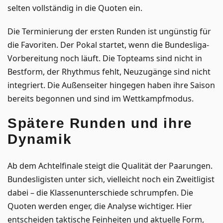
selten vollständig in die Quoten ein.
Die Terminierung der ersten Runden ist ungünstig für
die Favoriten. Der Pokal startet, wenn die Bundesliga-
Vorbereitung noch läuft. Die Topteams sind nicht in
Bestform, der Rhythmus fehlt, Neuzugänge sind nicht
integriert. Die Außenseiter hingegen haben ihre Saison
bereits begonnen und sind im Wettkampfmodus.
Spätere Runden und ihre
Dynamik
Ab dem Achtelfinale steigt die Qualität der Paarungen.
Bundesligisten unter sich, vielleicht noch ein Zweitligist
dabei – die Klassenunterschiede schrumpfen. Die
Quoten werden enger, die Analyse wichtiger. Hier
entscheiden taktische Feinheiten und aktuelle Form,