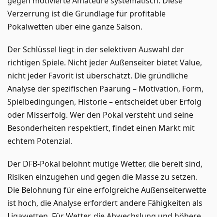
gegen motivierte Amateure systematisch. Diese
Verzerrung ist die Grundlage für profitable
Pokalwetten über eine ganze Saison.
Der Schlüssel liegt in der selektiven Auswahl der
richtigen Spiele. Nicht jeder Außenseiter bietet Value,
nicht jeder Favorit ist überschätzt. Die gründliche
Analyse der spezifischen Paarung – Motivation, Form,
Spielbedingungen, Historie – entscheidet über Erfolg
oder Misserfolg. Wer den Pokal versteht und seine
Besonderheiten respektiert, findet einen Markt mit
echtem Potenzial.
Der DFB-Pokal belohnt mutige Wetter, die bereit sind,
Risiken einzugehen und gegen die Masse zu setzen.
Die Belohnung für eine erfolgreiche Außenseiterwette
ist hoch, die Analyse erfordert andere Fähigkeiten als
Ligawetten. Für Wetter, die Abwechslung und höhere