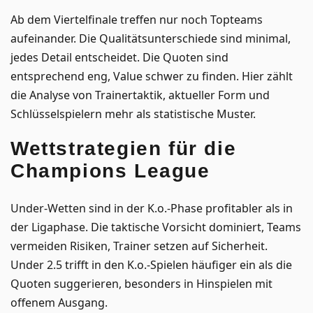
Ab dem Viertelfinale treffen nur noch Topteams
aufeinander. Die Qualitätsunterschiede sind minimal,
jedes Detail entscheidet. Die Quoten sind
entsprechend eng, Value schwer zu finden. Hier zählt
die Analyse von Trainertaktik, aktueller Form und
Schlüsselspielern mehr als statistische Muster.
Wettstrategien für die
Champions League
Under-Wetten sind in der K.o.-Phase profitabler als in
der Ligaphase. Die taktische Vorsicht dominiert, Teams
vermeiden Risiken, Trainer setzen auf Sicherheit.
Under 2.5 trifft in den K.o.-Spielen häufiger ein als die
Quoten suggerieren, besonders in Hinspielen mit
offenem Ausgang.