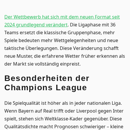
Der Wettbewerb hat sich mit dem neuen Format seit
2024 grundlegend verändert
. Die Ligaphase mit 36
Teams ersetzt die klassische Gruppenphase, mehr
Spiele bedeuten mehr Wettgelegenheiten und neue
taktische Überlegungen. Diese Veränderung schafft
neue Muster, die erfahrene Wetter früher erkennen als
der Markt sie vollständig einpreist.
Besonderheiten der
Champions League
Die Spielqualität ist höher als in jeder nationalen Liga.
Wenn Bayern auf Real trifft oder Liverpool gegen Inter
spielt, stehen sich Weltklasse-Kader gegenüber. Diese
Qualitätsdichte macht Prognosen schwieriger – kleine