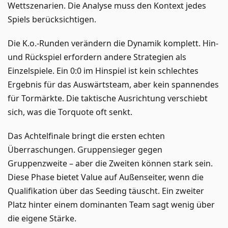
Wettszenarien. Die Analyse muss den Kontext jedes
Spiels berücksichtigen.
Die K.o.-Runden verändern die Dynamik komplett. Hin-
und Rückspiel erfordern andere Strategien als
Einzelspiele. Ein 0:0 im Hinspiel ist kein schlechtes
Ergebnis für das Auswärtsteam, aber kein spannendes
für Tormärkte. Die taktische Ausrichtung verschiebt
sich, was die Torquote oft senkt.
Das Achtelfinale bringt die ersten echten
Überraschungen. Gruppensieger gegen
Gruppenzweite – aber die Zweiten können stark sein.
Diese Phase bietet Value auf Außenseiter, wenn die
Qualifikation über das Seeding täuscht. Ein zweiter
Platz hinter einem dominanten Team sagt wenig über
die eigene Stärke.