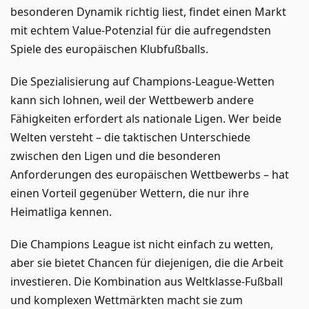
besonderen Dynamik richtig liest, findet einen Markt
mit echtem Value-Potenzial für die aufregendsten
Spiele des europäischen Klubfußballs.
Die Spezialisierung auf Champions-League-Wetten
kann sich lohnen, weil der Wettbewerb andere
Fähigkeiten erfordert als nationale Ligen. Wer beide
Welten versteht – die taktischen Unterschiede
zwischen den Ligen und die besonderen
Anforderungen des europäischen Wettbewerbs – hat
einen Vorteil gegenüber Wettern, die nur ihre
Heimatliga kennen.
Die Champions League ist nicht einfach zu wetten,
aber sie bietet Chancen für diejenigen, die die Arbeit
investieren. Die Kombination aus Weltklasse-Fußball
und komplexen Wettmärkten macht sie zum