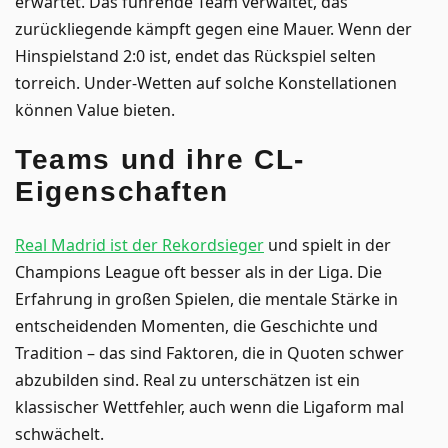
erwartet. Das führende Team verwaltet, das
zurückliegende kämpft gegen eine Mauer. Wenn der
Hinspielstand 2:0 ist, endet das Rückspiel selten
torreich. Under-Wetten auf solche Konstellationen
können Value bieten.
Teams und ihre CL-
Eigenschaften
Real Madrid ist der Rekordsieger
und spielt in der
Champions League oft besser als in der Liga. Die
Erfahrung in großen Spielen, die mentale Stärke in
entscheidenden Momenten, die Geschichte und
Tradition – das sind Faktoren, die in Quoten schwer
abzubilden sind. Real zu unterschätzen ist ein
klassischer Wettfehler, auch wenn die Ligaform mal
schwächelt.