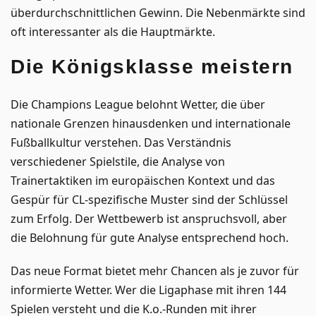
überdurchschnittlichen Gewinn. Die Nebenmärkte sind
oft interessanter als die Hauptmärkte.
Die Königsklasse meistern
Die Champions League belohnt Wetter, die über
nationale Grenzen hinausdenken und internationale
Fußballkultur verstehen. Das Verständnis
verschiedener Spielstile, die Analyse von
Trainertaktiken im europäischen Kontext und das
Gespür für CL-spezifische Muster sind der Schlüssel
zum Erfolg. Der Wettbewerb ist anspruchsvoll, aber
die Belohnung für gute Analyse entsprechend hoch.
Das neue Format bietet mehr Chancen als je zuvor für
informierte Wetter. Wer die Ligaphase mit ihren 144
Spielen versteht und die K.o.-Runden mit ihrer